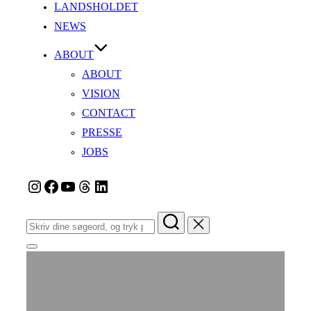
LANDSHOLDET
NEWS
ABOUT
ABOUT
VISION
CONTACT
PRESSE
JOBS
Instagram
Facebook
YouTube
Tråde
LinkedIn
Søg
efter:
Slå
navigation
i
sidekolonne
til/fra