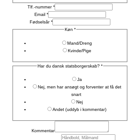
Tlf.-nummer
*
Email
*
Fødselsår
*
Køn
*
Mand/Dreng
Kvinde/Pige
Har du dansk statsborgerskab?
*
Ja
Nej, men har ansøgt og forventer at få det
snart
Nej
Andet (uddyb i kommentar)
Kommentar
Email