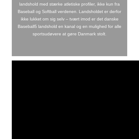
landshold med stærke atletiske profiler, ikke kun fra
Baseball og Softball verdenen. Landsholdet er derfor
ikke lukket om sig selv – tvært imod er det danske
Baseball5 landshold en kanal og en mulighed for alle
sportsudøvere at gøre Danmark stolt.