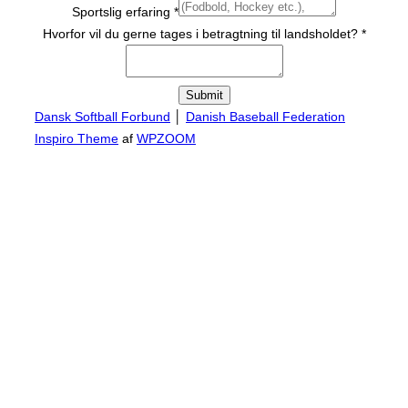
Sportslig erfaring
*
Hvorfor
Hvorfor vil du gerne tages i betragtning til landsholdet?
*
til
Submit
Dansk Softball Forbund
│
Danish Baseball Federation
Inspiro Theme
af
WPZOOM