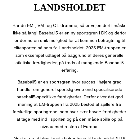
LANDSHOLDET
Har du EM-, VM- og OL-drømme, så er vejen dertil måske
ikke så lang! Baseball5 er en ny sportsgren i DK og derfor
er der nu en unik mulighed for at komme i betragtning til
elitesporten så som fx. Landsholdet. 2025 EM-truppen er
som eksempel udtaget på baggrund af deres generelle
atletiske færdigheder, på trods af manglende Baseball5
erfaring.
Baseball5 er en sportsgren hvor succes i højere grad
handler om generel sportslig evne end specialiserede
baseball5-specifikke færdigheder. Derfor giver det god
mening at EM-truppen fra 2025 bestod af spillere fra
forskellige sportsgrene, som hver især havde færdigheder
at tage med ind i sporten og på den måde spille op på
niveau med resten af Europa.
Ønsker du at blive taget i betragtning til landsholdet (U18