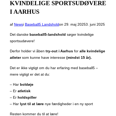
KVINDELIGE SPORTSUDØVERE
I AARHUS
Udgivet
af
News
i
Baseball5 Landshold
on
29. maj 2025
3. juni 2025
d.
Det danske
baseball5-landshold
søger kvindelige
sportsudøvere!
Derfor holder vi åben
try-out i Aarhus
for
alle kvindelige
atleter
som kunne have interesse
(mindst 15 år).
Det er ikke vigtigt om du har erfaring med baseball5 –
mere vigtigt er det at du:
– Har
boldøje
– Er
atletisk
– Er
holdspiller
– Har
lyst til at lære
nye færdigheder i en ny sport
Resten kommer du til at lære!