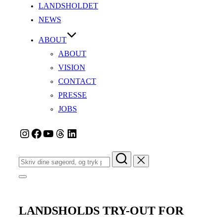
LANDSHOLDET
NEWS
ABOUT
ABOUT
VISION
CONTACT
PRESSE
JOBS
Instagram
Facebook
YouTube
Tråde
LinkedIn
Søg
efter:
Slå
navigation
i
sidekolonne
LANDSHOLDS TRY-OUT FOR
til/fra